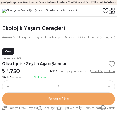
şveriş
₺ 2500 ve üzeri kargo ücretsiz
Yeni Üyelere Özel %10 İndirim | "Hoşgeldin"
Sezona
Ekolojik Yaşam Gereçleri
Anasayfa
Enerji Temizliği
Ekolojik Yaşam Gereçleri
Oliva Ignis - Zeytin Ağacı
Yeni
Yorumlar (0)
Oliva Ignis - Zeytin Ağacı Şamdan
₺ 1.750
₺ 186
den başlayan taksitlerle!
Taksit Seçenekleri
Stok Durumu
Stokta var
Sepete Ekle
Tavsiye Et
Paylaş
Karşılaştır
Fiyat Alarmı
Yorum Yaz
Yazdır