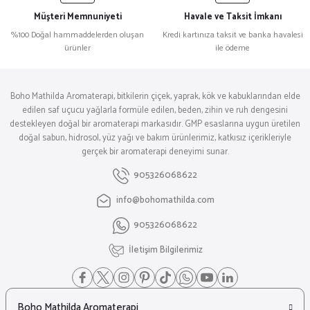
Müşteri Memnuniyeti
Havale ve Taksit İmkanı
%100 Doğal hammaddelerden oluşan
Kredi kartınıza taksit ve banka havalesi
ürünler
ile ödeme
Boho Mathilda Aromaterapi, bitkilerin çiçek, yaprak, kök ve kabuklarından elde
edilen saf uçucu yağlarla formüle edilen, beden, zihin ve ruh dengesini
destekleyen doğal bir aromaterapi markasıdır. GMP esaslarına uygun üretilen
doğal sabun, hidrosol, yüz yağı ve bakım ürünlerimiz, katkısız içerikleriyle
gerçek bir aromaterapi deneyimi sunar.
905326068622
info@bohomathilda.com
905326068622
İletişim Bilgilerimiz
Boho Mathilda Aromaterapi