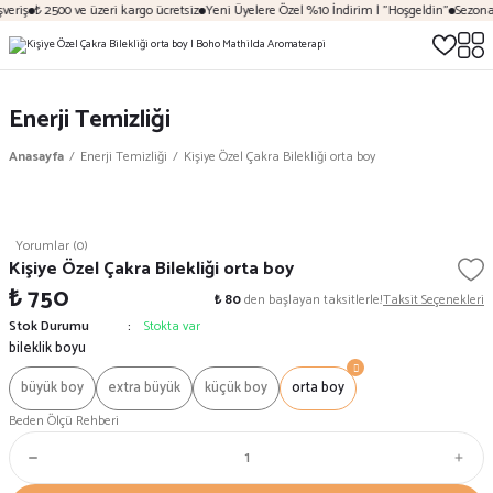
veriş
₺ 2500 ve üzeri kargo ücretsiz
Yeni Üyelere Özel %10 İndirim | "Hoşgeldin"
Sezona 
Enerji Temizliği
Anasayfa
Enerji Temizliği
Kişiye Özel Çakra Bilekliği orta boy
Yorumlar (0)
Kişiye Özel Çakra Bilekliği orta boy
₺ 750
₺ 80
den başlayan taksitlerle!
Taksit Seçenekleri
Stok Durumu
Stokta var
bileklik boyu
büyük boy
extra büyük
küçük boy
orta boy
Beden Ölçü Rehberi