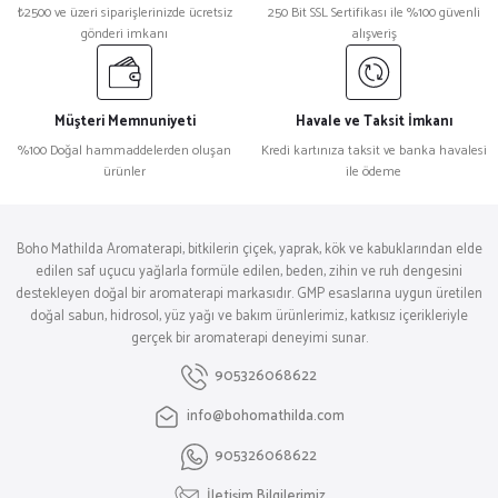
₺2500 ve üzeri siparişlerinizde ücretsiz
250 Bit SSL Sertifikası ile %100 güvenli
gönderi imkanı
alışveriş
Müşteri Memnuniyeti
Havale ve Taksit İmkanı
%100 Doğal hammaddelerden oluşan
Kredi kartınıza taksit ve banka havalesi
ürünler
ile ödeme
Boho Mathilda Aromaterapi, bitkilerin çiçek, yaprak, kök ve kabuklarından elde
edilen saf uçucu yağlarla formüle edilen, beden, zihin ve ruh dengesini
destekleyen doğal bir aromaterapi markasıdır. GMP esaslarına uygun üretilen
doğal sabun, hidrosol, yüz yağı ve bakım ürünlerimiz, katkısız içerikleriyle
gerçek bir aromaterapi deneyimi sunar.
905326068622
info@bohomathilda.com
905326068622
İletişim Bilgilerimiz