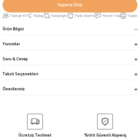
Sepete Ekle
Tavsiye Et
Paylaş
Karşılaştır
Fiyat Alarmı
Yorum Yaz
Yazdır
Ürün Bilgisi
Yorumlar
Soru & Cevap
Taksit Seçenekleri
Önerileriniz
Ücretsiz Teslimat
%100 Güvenli Alışveriş