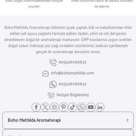
%100 Doğal hammaddelerden oluşan
Kredi kartınıza taksit ve banka havalesi
ürünler
ile ödeme
Boho Mathilda Aromaterapi, bitkilerin çiçek, yaprak, kök ve kabuklarından elde
edilen saf uçucu yağlarla formüle edilen, beden, zihin ve ruh dengesini
destekleyen doğal bir aromaterapi markasıdır. GMP esaslarına uygun üretilen
doğal sabun, hidrosol, yüz yağı ve bakım ürünlerimiz, katkısız içerikleriyle
gerçek bir aromaterapi deneyimi sunar.
905326068622
info@bohomathilda.com
905326068622
İletişim Bilgilerimiz
Boho Mathilda Aromaterapi