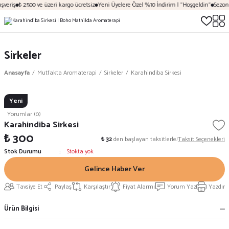
şveriş
₺ 2500 ve üzeri kargo ücretsiz
Yeni Üyelere Özel %10 İndirim | "Hoşgeldin"
Sezona
Sirkeler
Anasayfa
Mutfakta Aromaterapi
Sirkeler
Karahindiba Sirkesi
Yeni
Yorumlar (0)
Karahindiba Sirkesi
₺ 300
₺ 32
den başlayan taksitlerle!
Taksit Seçenekleri
Stok Durumu
Stokta yok
Gelince Haber Ver
Tavsiye Et
Paylaş
Karşılaştır
Fiyat Alarmı
Yorum Yaz
Yazdır
Ürün Bilgisi