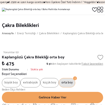
şveriş
₺ 2500 ve üzeri kargo ücretsiz
Yeni Üyelere Özel %10 İndirim | "Hoşgeldin"
Sezona
Çakra Bileklikleri
Anasayfa
Enerji Temizliği
Çakra Bileklikleri
Kaplangözü Çakra Bilekliği orta bo
Yorumlar (0)
Kaplangözü Çakra Bilekliği orta boy
₺ 475
₺ 51
den başlayan taksitlerle!
Taksit Seçenekleri
Stok Durumu
Stokta yok
Boyut Seçenekleri
büyük boy
extrabüyük
küçük boy
orta boy
Beden Ölçü Rehberi
Gelince Haber Ver