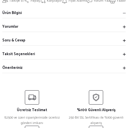
Tavsiye Et
Paylaş
Karşılaştır
Fiyat Alarmı
Yorum Yaz
Yazdır
Ürün Bilgisi
Yorumlar
Soru & Cevap
Taksit Seçenekleri
Önerileriniz
Ücretsiz Teslimat
%100 Güvenli Alışveriş
₺2500 ve üzeri siparişlerinizde ücretsiz
250 Bit SSL Sertifikası ile %100 güvenli
gönderi imkanı
alışveriş