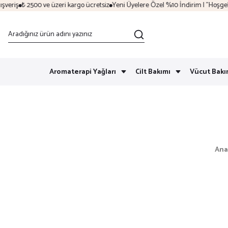
riş
₺ 2500 ve üzeri kargo ücretsiz
Yeni Üyelere Özel %10 İndirim | "Hoşgeldin
Aromaterapi Yağları
Cilt Bakımı
Vücut Bakı
Ana