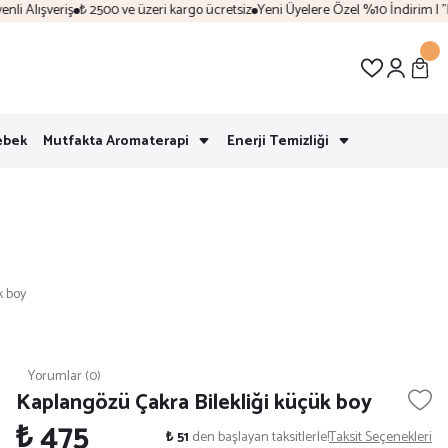
Alışveriş
₺ 2500 ve üzeri kargo ücretsiz
Yeni Üyelere Özel %10 İndirim | "Hoş
ebek
Mutfakta Aromaterapi
Enerji Temizliği
k boy
Yorumlar (0)
Kaplangözü Çakra Bilekliği küçük boy
₺ 475
₺ 51
den başlayan taksitlerle!
Taksit Seçenekleri