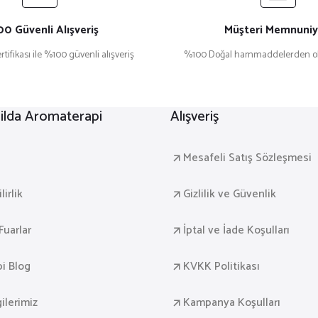
0 Güvenli Alışveriş
Müşteri Memnuniy
rtifikası ile %100 güvenli alışveriş
%100 Doğal hammaddelerden ol
lda Aromaterapi
Alışveriş
a
Mesafeli Satış Sözleşmesi
irlik
Gizlilik ve Güvenlik
Fuarlar
İptal ve İade Koşulları
i Blog
KVKK Politikası
gilerimiz
Kampanya Koşulları