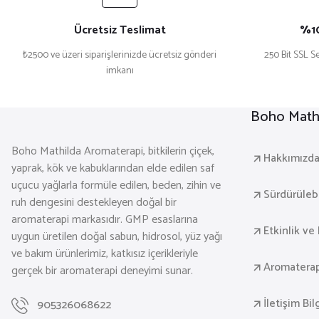
Ücretsiz Teslimat
%10
₺2500 ve üzeri siparişlerinizde ücretsiz gönderi
250 Bit SSL Se
imkanı
Boho Mathi
Boho Mathilda Aromaterapi, bitkilerin çiçek,
Hakkımızd
yaprak, kök ve kabuklarından elde edilen saf
uçucu yağlarla formüle edilen, beden, zihin ve
Sürdürülebil
ruh dengesini destekleyen doğal bir
aromaterapi markasıdır. GMP esaslarına
Etkinlik ve 
uygun üretilen doğal sabun, hidrosol, yüz yağı
ve bakım ürünlerimiz, katkısız içerikleriyle
Aromaterap
gerçek bir aromaterapi deneyimi sunar.
İletişim Bil
905326068622