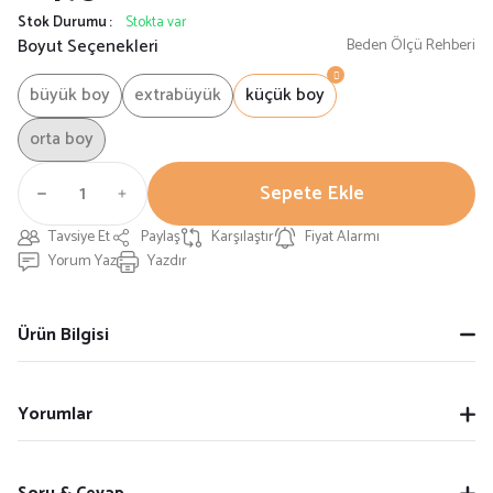
Stok Durumu
Stokta var
Boyut Seçenekleri
Beden Ölçü Rehberi
büyük boy
extrabüyük
küçük boy
orta boy
Sepete Ekle
Tavsiye Et
Paylaş
Karşılaştır
Fiyat Alarmı
Yorum Yaz
Yazdır
Ürün Bilgisi
Yorumlar