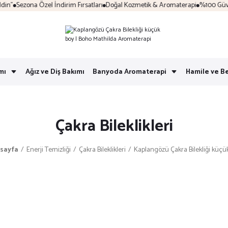
"
Sezona Özel İndirim Fırsatları
Doğal Kozmetik & Aromaterapi
%100 Güvenli 
mı
Ağız ve Diş Bakımı
Banyoda Aromaterapi
Hamile ve B
Çakra Bileklikleri
sayfa
Enerji Temizliği
Çakra Bileklikleri
Kaplangözü Çakra Bilekliği küçü