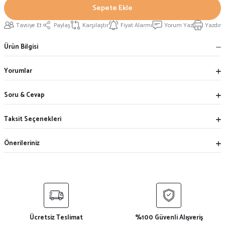
Sepete Ekle
Tavsiye Et
Paylaş
Karşılaştır
Fiyat Alarmı
Yorum Yaz
Yazdır
Ürün Bilgisi
Yorumlar
Soru & Cevap
Taksit Seçenekleri
Önerileriniz
Ücretsiz Teslimat
%100 Güvenli Alışveriş