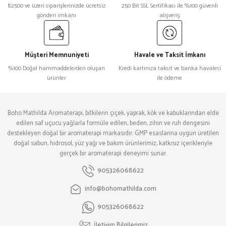
₺2500 ve üzeri siparişlerinizde ücretsiz
250 Bit SSL Sertifikası ile %100 güvenli
gönderi imkanı
alışveriş
Müşteri Memnuniyeti
Havale ve Taksit İmkanı
%100 Doğal hammaddelerden oluşan
Kredi kartınıza taksit ve banka havalesi
ürünler
ile ödeme
Boho Mathilda Aromaterapi, bitkilerin çiçek, yaprak, kök ve kabuklarından elde
edilen saf uçucu yağlarla formüle edilen, beden, zihin ve ruh dengesini
destekleyen doğal bir aromaterapi markasıdır. GMP esaslarına uygun üretilen
doğal sabun, hidrosol, yüz yağı ve bakım ürünlerimiz, katkısız içerikleriyle
gerçek bir aromaterapi deneyimi sunar.
905326068622
info@bohomathilda.com
905326068622
İletişim Bilgilerimiz