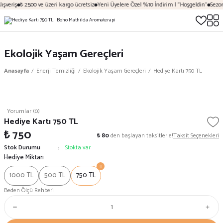
şveriş
₺ 2500 ve üzeri kargo ücretsiz
Yeni Üyelere Özel %10 İndirim | "Hoşgeldin"
Sezona
Ekolojik Yaşam Gereçleri
Anasayfa
Enerji Temizliği
Ekolojik Yaşam Gereçleri
Hediye Kartı 750 TL
Yorumlar (0)
Hediye Kartı 750 TL
₺ 750
₺ 80
den başlayan taksitlerle!
Taksit Seçenekleri
Stok Durumu
Stokta var
Hediye Miktarı
1000 TL
500 TL
750 TL
Beden Ölçü Rehberi