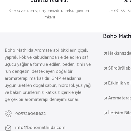
Ücretsiz Teslimat
%10
₺2500 ve üzeri siparişlerinizde ücretsiz gönderi
250 Bit SSL Se
imkanı
Boho Mathi
Boho Mathilda Aromaterapi, bitkilerin çiçek,
Hakkımızd
yaprak, kök ve kabuklarından elde edilen saf
uçucu yağlarla formüle edilen, beden, zihin ve
Sürdürülebil
ruh dengesini destekleyen doğal bir
aromaterapi markasıdır. GMP esaslarına
Etkinlik ve 
uygun üretilen doğal sabun, hidrosol, yüz yağı
ve bakım ürünlerimiz, katkısız içerikleriyle
Aromaterap
gerçek bir aromaterapi deneyimi sunar.
İletişim Bil
905326068622
info@bohomathilda.com