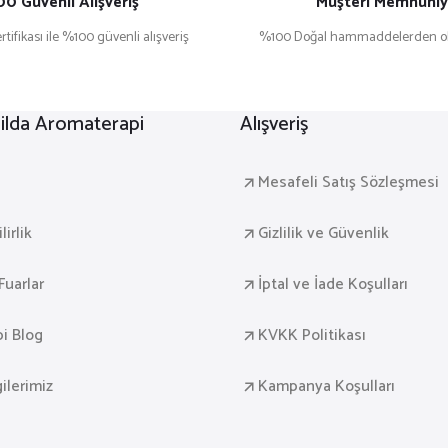
0 Güvenli Alışveriş
Müşteri Memnuniy
rtifikası ile %100 güvenli alışveriş
%100 Doğal hammaddelerden ol
lda Aromaterapi
Alışveriş
a
Mesafeli Satış Sözleşmesi
irlik
Gizlilik ve Güvenlik
Fuarlar
İptal ve İade Koşulları
i Blog
KVKK Politikası
gilerimiz
Kampanya Koşulları