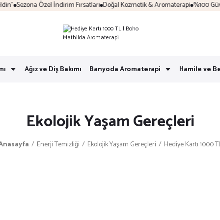
n"
Sezona Özel İndirim Fırsatları
Doğal Kozmetik & Aromaterapi
%100 Güvenli
mı
Ağız ve Diş Bakımı
Banyoda Aromaterapi
Hamile ve B
Ekolojik Yaşam Gereçleri
Anasayfa
Enerji Temizliği
Ekolojik Yaşam Gereçleri
Hediye Kartı 1000 T