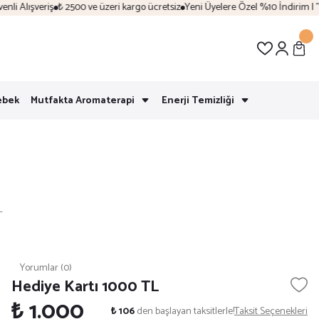
 Alışveriş
₺ 2500 ve üzeri kargo ücretsiz
Yeni Üyelere Özel %10 İndirim | "Ho
ebek
Mutfakta Aromaterapi
Enerji Temizliği
L
Yorumlar (0)
Hediye Kartı 1000 TL
₺ 1.000
₺ 106
den başlayan taksitlerle!
Taksit Seçenekleri