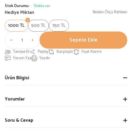
Stok Durumu
Stokta var
Hediye Miktarı
Beden Ölçü Rehberi
1000 TL
500 TL
750 TL
Sepete Ekle
Tavsiye Et
Paylaş
Karşılaştır
Fiyat Alarmı
Yorum Yaz
Yazdır
Ürün Bilgisi
Yorumlar
Soru & Cevap