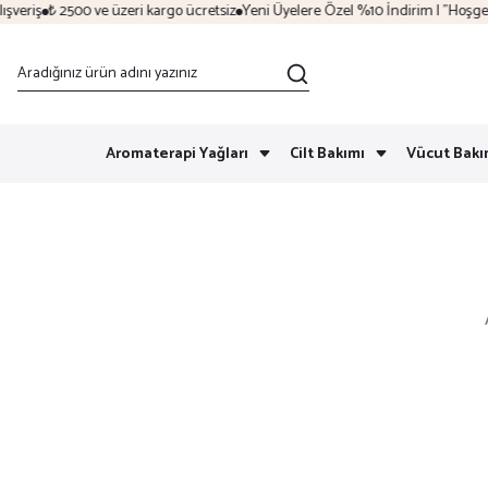
eriş
₺ 2500 ve üzeri kargo ücretsiz
Yeni Üyelere Özel %10 İndirim | "Hoşgeldi
Aromaterapi Yağları
Cilt Bakımı
Vücut Bakı