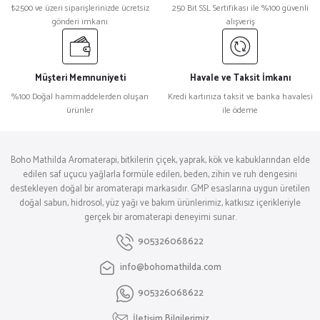
₺2500 ve üzeri siparişlerinizde ücretsiz
250 Bit SSL Sertifikası ile %100 güvenli
gönderi imkanı
alışveriş
Müşteri Memnuniyeti
Havale ve Taksit İmkanı
%100 Doğal hammaddelerden oluşan
Kredi kartınıza taksit ve banka havalesi
ürünler
ile ödeme
Boho Mathilda Aromaterapi, bitkilerin çiçek, yaprak, kök ve kabuklarından elde
edilen saf uçucu yağlarla formüle edilen, beden, zihin ve ruh dengesini
destekleyen doğal bir aromaterapi markasıdır. GMP esaslarına uygun üretilen
doğal sabun, hidrosol, yüz yağı ve bakım ürünlerimiz, katkısız içerikleriyle
gerçek bir aromaterapi deneyimi sunar.
905326068622
info@bohomathilda.com
905326068622
İletişim Bilgilerimiz