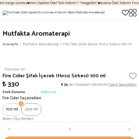
ri kargo ücretsiz
Yeni Üyelere Özel %10 İndirim | "Hoşgeldin"
Sezona Özel İndirim Fırsat
Mutfakta Aromaterapi
Anasayfa
Mutfakta Aromaterapi
Fire Cider Şifalı İçecek (Hırsız Sirkesi) 100 ml
Yorumlar (0)
Fire Cider Şifalı İçecek (Hırsız Sirkesi) 100 ml
₺ 330
₺ 35
den başlayan taksitlerle!
Taksit Seçenekleri
Stok Durumu
Stokta var
Fire Cider Seçenekleri
100 ml
200 ml
Beden Ölçü Rehberi