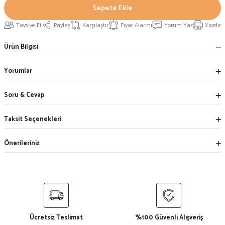
Sepete Ekle
Tavsiye Et
Paylaş
Karşılaştır
Fiyat Alarmı
Yorum Yaz
Yazdır
Ürün Bilgisi
Yorumlar
Soru & Cevap
Taksit Seçenekleri
Önerileriniz
Ücretsiz Teslimat
%100 Güvenli Alışveriş