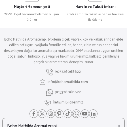
Müşteri Memnuniyeti
Havale ve Taksit İmkanı
%100 Doğal hammaddelerden oluşan
Kredi kartınıza taksit ve banka havalesi
ürünler
ile ödeme
Boho Mathilda Aromaterapi, bitkilerin çiçek, yaprak, kök ve kabuklarından elde
edilen saf uçucu yağlarla formüle edilen, beden, zihin ve ruh dengesini
destekleyen doğal bir aromaterapi markasıdır. GMP esaslarına uygun üretilen
doğal sabun, hidrosol, yüz yağı ve bakım ürünlerimiz, katkısız içerikleriyle
gerçek bir aromaterapi deneyimi sunar.
905326068622
info@bohomathilda.com
905326068622
İletişim Bilgilerimiz
Boho Mathilda Aromaterapi