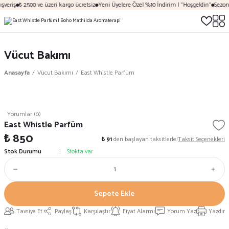
şveriş
₺ 2500 ve üzeri kargo ücretsiz
Yeni Üyelere Özel %10 İndirim | "Hoşgeldin"
Sezona
Vücut Bakımı
Anasayfa
Vücut Bakımı
East Whistle Parfüm
Yorumlar (0)
East Whistle Parfüm
₺ 850
₺ 91
den başlayan taksitlerle!
Taksit Seçenekleri
Stok Durumu
Stokta var
Sepete Ekle
Tavsiye Et
Paylaş
Karşılaştır
Fiyat Alarmı
Yorum Yaz
Yazdır