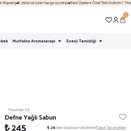
ışveriş
₺ 2500 ve üzeri kargo ücretsiz
Yeni Üyelere Özel %10 İndirim | "Hoşge
ebek
Mutfakta Aromaterapi
Enerji Temizliği
Yorumlar (0)
Defne Yağlı Sabun
₺ 245
₺ 26
den başlayan taksitlerle!
Taksit Seçenekleri