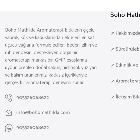
Boho Mathi
Boho Mathilda Aromaterapi, bitkilerin çiçek,
Hakkımızd
yaprak, kök ve kabuklarından elde edilen saf
uçucu yağlarla formüle edilen, beden, zihin ve
Sürdürülebil
ruh dengesini destekleyen doğal bir
aromaterapi markasıdır. GMP esaslarına
Etkinlik ve 
uygun üretilen doğal sabun, hidrosol, yüz yağı
ve bakım ürünlerimiz, katkısız içerikleriyle
Aromaterap
gerçek bir aromaterapi deneyimi sunar.
İletişim Bil
905326068622
info@bohomathilda.com
905326068622