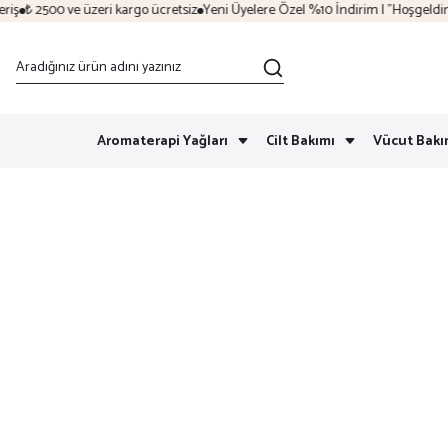
ş
₺ 2500 ve üzeri kargo ücretsiz
Yeni Üyelere Özel %10 İndirim | "Hoşgeldin"
Aromaterapi Yağları
Cilt Bakımı
Vücut Bakı