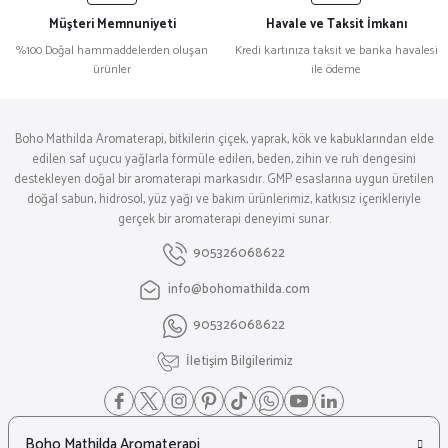
Müşteri Memnuniyeti
Havale ve Taksit İmkanı
%100 Doğal hammaddelerden oluşan
Kredi kartınıza taksit ve banka havalesi
ürünler
ile ödeme
Boho Mathilda Aromaterapi, bitkilerin çiçek, yaprak, kök ve kabuklarından elde
edilen saf uçucu yağlarla formüle edilen, beden, zihin ve ruh dengesini
destekleyen doğal bir aromaterapi markasıdır. GMP esaslarına uygun üretilen
doğal sabun, hidrosol, yüz yağı ve bakım ürünlerimiz, katkısız içerikleriyle
gerçek bir aromaterapi deneyimi sunar.
905326068622
info@bohomathilda.com
905326068622
İletişim Bilgilerimiz
Boho Mathilda Aromaterapi