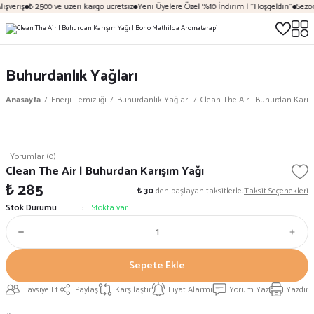
ışveriş
₺ 2500 ve üzeri kargo ücretsiz
Yeni Üyelere Özel %10 İndirim | "Hoşgeldin"
Sezon
Buhurdanlık Yağları
Anasayfa
Enerji Temizliği
Buhurdanlık Yağları
Clean The Air | Buhurdan Karış
Yorumlar (0)
Clean The Air | Buhurdan Karışım Yağı
₺ 285
₺ 30
den başlayan taksitlerle!
Taksit Seçenekleri
Stok Durumu
Stokta var
Sepete Ekle
Tavsiye Et
Paylaş
Karşılaştır
Fiyat Alarmı
Yorum Yaz
Yazdır