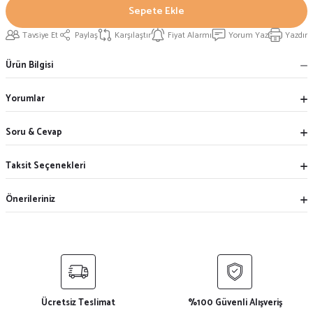
Sepete Ekle
Tavsiye Et
Paylaş
Karşılaştır
Fiyat Alarmı
Yorum Yaz
Yazdır
Ürün Bilgisi
Yorumlar
Soru & Cevap
Taksit Seçenekleri
Önerileriniz
Ücretsiz Teslimat
%100 Güvenli Alışveriş