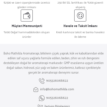
₺2500 ve üzeri siparişlerinizde ücretsiz
250 Bit SSL Sertifikası ile %100 güvenli
gönderi imkanı
alışveriş
Müşteri Memnuniyeti
Havale ve Taksit İmkanı
%100 Doğal hammaddelerden oluşan
Kredi kartınıza taksit ve banka havalesi
ürünler
ile ödeme
Boho Mathilda Aromaterapi, bitkilerin çiçek, yaprak, kök ve kabuklarından elde
edilen saf uçucu yağlarla formüle edilen, beden, zihin ve ruh dengesini
destekleyen doğal bir aromaterapi markasıdır. GMP esaslarına uygun üretilen
doğal sabun, hidrosol, yüz yağı ve bakım ürünlerimiz, katkısız içerikleriyle
gerçek bir aromaterapi deneyimi sunar.
905326068622
info@bohomathilda.com
905326068622
İletişim Bilgilerimiz