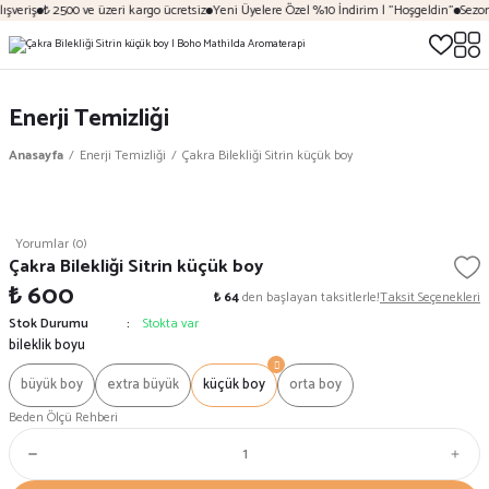
şveriş
₺ 2500 ve üzeri kargo ücretsiz
Yeni Üyelere Özel %10 İndirim | "Hoşgeldin"
Sezona
Enerji Temizliği
Anasayfa
Enerji Temizliği
Çakra Bilekliği Sitrin küçük boy
Yorumlar (0)
Çakra Bilekliği Sitrin küçük boy
₺ 600
₺ 64
den başlayan taksitlerle!
Taksit Seçenekleri
Stok Durumu
Stokta var
bileklik boyu
büyük boy
extra büyük
küçük boy
orta boy
Beden Ölçü Rehberi