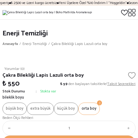
veriş
₺ 2500 ve üzeri kargo ücretsiz
Yeni Üyelere Özel %10 İndirim | "Hoşgeldin"
Sezona 
Enerji Temizliği
Anasayfa
Enerji Temizliği
Çakra Bilekliği Lapis Lazuli orta boy
Yorumlar (0)
Çakra Bilekliği Lapis Lazuli orta boy
₺ 550
₺ 59
den başlayan taksitlerle!
Taksit Seçenekleri
Stok Durumu
Stokta var
bileklik boyu
büyük boy
extra büyük
küçük boy
orta boy
Beden Ölçü Rehberi