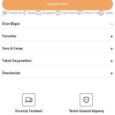
Sepete Ekle
Tavsiye Et
Paylaş
Karşılaştır
Fiyat Alarmı
Yorum Yaz
Yazdır
Ürün Bilgisi
Yorumlar
Soru & Cevap
Taksit Seçenekleri
Önerileriniz
Ücretsiz Teslimat
%100 Güvenli Alışveriş