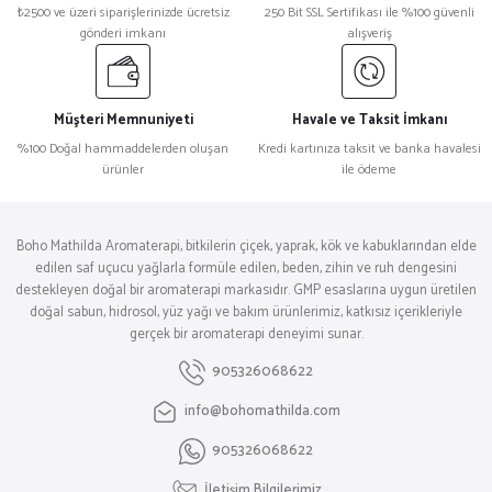
₺2500 ve üzeri siparişlerinizde ücretsiz
250 Bit SSL Sertifikası ile %100 güvenli
gönderi imkanı
alışveriş
Müşteri Memnuniyeti
Havale ve Taksit İmkanı
%100 Doğal hammaddelerden oluşan
Kredi kartınıza taksit ve banka havalesi
ürünler
ile ödeme
Boho Mathilda Aromaterapi, bitkilerin çiçek, yaprak, kök ve kabuklarından elde
edilen saf uçucu yağlarla formüle edilen, beden, zihin ve ruh dengesini
destekleyen doğal bir aromaterapi markasıdır. GMP esaslarına uygun üretilen
doğal sabun, hidrosol, yüz yağı ve bakım ürünlerimiz, katkısız içerikleriyle
gerçek bir aromaterapi deneyimi sunar.
905326068622
info@bohomathilda.com
905326068622
İletişim Bilgilerimiz