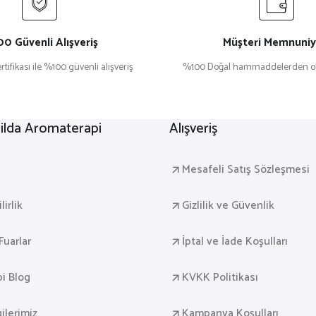
0 Güvenli Alışveriş
Müşteri Memnuniy
rtifikası ile %100 güvenli alışveriş
%100 Doğal hammaddelerden ol
lda Aromaterapi
Alışveriş
a
Mesafeli Satış Sözleşmesi
irlik
Gizlilik ve Güvenlik
Fuarlar
İptal ve İade Koşulları
i Blog
KVKK Politikası
gilerimiz
Kampanya Koşulları