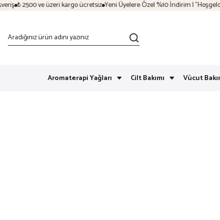
iş
₺ 2500 ve üzeri kargo ücretsiz
Yeni Üyelere Özel %10 İndirim | "Hoşgeldin"
Aromaterapi Yağları
Cilt Bakımı
Vücut Bakı