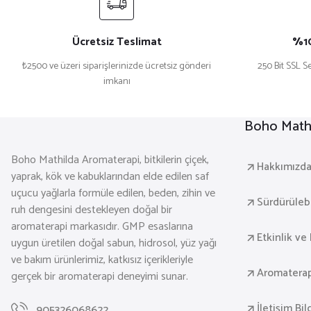
Ücretsiz Teslimat
%10
₺2500 ve üzeri siparişlerinizde ücretsiz gönderi
250 Bit SSL Se
imkanı
Boho Mathi
Boho Mathilda Aromaterapi, bitkilerin çiçek,
Hakkımızd
yaprak, kök ve kabuklarından elde edilen saf
uçucu yağlarla formüle edilen, beden, zihin ve
Sürdürülebil
ruh dengesini destekleyen doğal bir
aromaterapi markasıdır. GMP esaslarına
Etkinlik ve 
uygun üretilen doğal sabun, hidrosol, yüz yağı
ve bakım ürünlerimiz, katkısız içerikleriyle
Aromaterap
gerçek bir aromaterapi deneyimi sunar.
İletişim Bil
905326068622