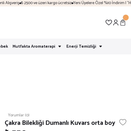
lışveriş
₺ 2500 ve üzeri kargo ücretsiz
Yeni Üyelere Özel %10 İndirim | "Hoşg
ebek
Mutfakta Aromaterapi
Enerji Temizliği
Yorumlar (0)
Çakra Bilekliği Dumanlı Kuvars orta boy