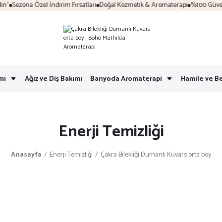
Sezona Özel İndirim Fırsatları
Doğal Kozmetik & Aromaterapi
%100 Güvenli A
mı
Ağız ve Diş Bakımı
Banyoda Aromaterapi
Hamile ve B
Enerji Temizliği
Anasayfa
Enerji Temizliği
Çakra Bilekliği Dumanlı Kuvars orta boy