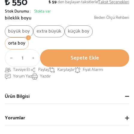
₺ 550
₺ 59
den başlayan taksitlerle!
Taksit Seçenekleri
Stok Durumu
Stokta var
bileklik boyu
Beden Ölçü Rehberi
büyük boy
extra büyük
küçük boy
orta boy
Sepete Ekle
Tavsiye Et
Paylaş
Karşılaştır
Fiyat Alarmı
Yorum Yaz
Yazdır
Ürün Bilgisi
Yorumlar