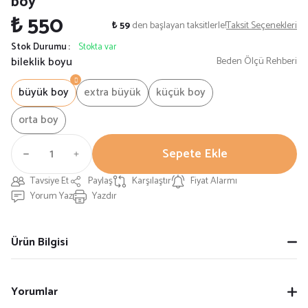
boy
₺ 550
₺ 59
den başlayan taksitlerle!
Taksit Seçenekleri
Stok Durumu
Stokta var
bileklik boyu
Beden Ölçü Rehberi
büyük boy
extra büyük
küçük boy
orta boy
Sepete Ekle
Tavsiye Et
Paylaş
Karşılaştır
Fiyat Alarmı
Yorum Yaz
Yazdır
Ürün Bilgisi
Yorumlar