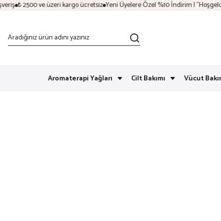
iş
₺ 2500 ve üzeri kargo ücretsiz
Yeni Üyelere Özel %10 İndirim | "Hoşgeldin"
Aromaterapi Yağları
Cilt Bakımı
Vücut Bakı