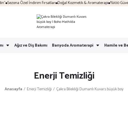
Sezona Özel İndirim Fırsatları
Doğal Kozmetik & Aromaterapi
%100 Güvenli A
mı
Ağız ve Diş Bakımı
Banyoda Aromaterapi
Hamile ve B
Enerji Temizliği
Anasayfa
Enerji Temizliği
Çakra Bilekliği Dumanlı Kuvars büyük boy