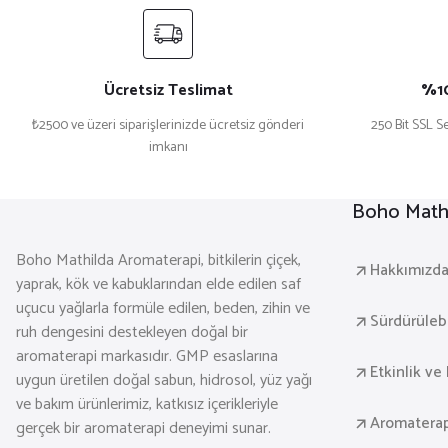
Ücretsiz Teslimat
%10
₺2500 ve üzeri siparişlerinizde ücretsiz gönderi
250 Bit SSL Se
imkanı
Boho Mathi
Boho Mathilda Aromaterapi, bitkilerin çiçek,
Hakkımızd
yaprak, kök ve kabuklarından elde edilen saf
uçucu yağlarla formüle edilen, beden, zihin ve
Sürdürülebil
ruh dengesini destekleyen doğal bir
aromaterapi markasıdır. GMP esaslarına
Etkinlik ve 
uygun üretilen doğal sabun, hidrosol, yüz yağı
ve bakım ürünlerimiz, katkısız içerikleriyle
Aromaterap
gerçek bir aromaterapi deneyimi sunar.