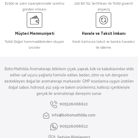
₺2500 ve üzeri siparişlerinizde ücretsiz
250 Bit SSL Sertifikası ile %100 güvenli
gönderi imkanı
alışveriş
Müşteri Memnuniyeti
Havale ve Taksit İmkanı
%100 Doğal hammaddelerden oluşan
Kredi kartınıza taksit ve banka havalesi
ürünler
ile ödeme
Boho Mathilda Aromaterapi, bitkilerin çiçek, yaprak, kök ve kabuklarından elde
edilen saf uçucu yağlarla formüle edilen, beden, zihin ve ruh dengesini
destekleyen doğal bir aromaterapi markasıdır. GMP esaslarına uygun üretilen
doğal sabun, hidrosol, yüz yağı ve bakım ürünlerimiz, katkısız içerikleriyle
gerçek bir aromaterapi deneyimi sunar.
905326068622
info@bohomathilda.com
905326068622
İletişim Bilgilerimiz