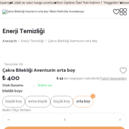
şveriş
₺ 2500 ve üzeri kargo ücretsiz
Yeni Üyelere Özel %10 İndirim | "Hoşgeldin"
Sezona
Enerji Temizliği
Anasayfa
Enerji Temizliği
Çakra Bilekliği Aventurin orta boy
Yorumlar (0)
Çakra Bilekliği Aventurin orta boy
₺ 400
₺ 43
den başlayan taksitlerle!
Taksit Seçenekleri
Stok Durumu
Stokta var
bileklik boyu
büyük boy
extra büyük
küçük boy
orta boy
Beden Ölçü Rehberi