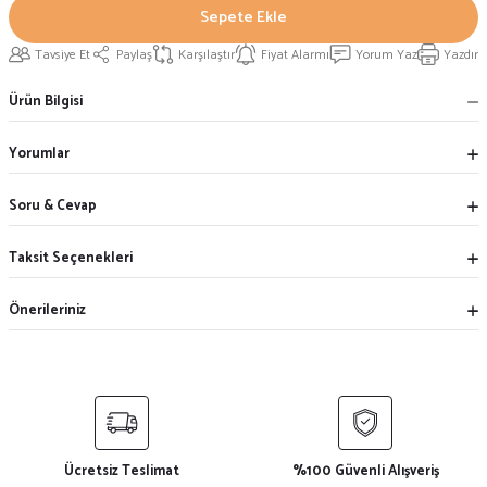
Sepete Ekle
Tavsiye Et
Paylaş
Karşılaştır
Fiyat Alarmı
Yorum Yaz
Yazdır
Ürün Bilgisi
Yorumlar
Soru & Cevap
Taksit Seçenekleri
Önerileriniz
Ücretsiz Teslimat
%100 Güvenli Alışveriş