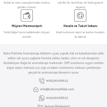
₺2500 ve üzeri siparişlerinizde ücretsiz
250 Bit SSL Sertifikası ile %100 güvenli
gönderi imkanı
alışveriş
Müşteri Memnuniyeti
Havale ve Taksit İmkanı
%100 Doğal hammaddelerden oluşan
Kredi kartınıza taksit ve banka havalesi
ürünler
ile ödeme
Boho Mathilda Aromaterapi, bitkilerin çiçek, yaprak, kök ve kabuklarından elde
edilen saf uçucu yağlarla formüle edilen, beden, zihin ve ruh dengesini
destekleyen doğal bir aromaterapi markasıdır. GMP esaslarına uygun üretilen
doğal sabun, hidrosol, yüz yağı ve bakım ürünlerimiz, katkısız içerikleriyle
gerçek bir aromaterapi deneyimi sunar.
905326068622
info@bohomathilda.com
905326068622
İletişim Bilgilerimiz