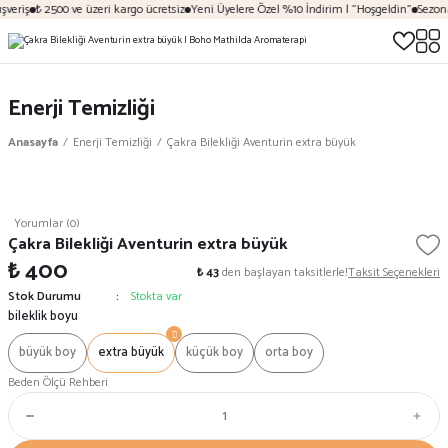
veriş
₺ 2500 ve üzeri kargo ücretsiz
Yeni Üyelere Özel %10 İndirim | "Hoşgeldin"
Sezona 
Enerji Temizliği
Anasayfa
Enerji Temizliği
Çakra Bilekliği Aventurin extra büyük
Yorumlar (0)
Çakra Bilekliği Aventurin extra büyük
₺ 400
₺ 43
den başlayan taksitlerle!
Taksit Seçenekleri
Stok Durumu
Stokta var
bileklik boyu
büyük boy
extra büyük
küçük boy
orta boy
Beden Ölçü Rehberi