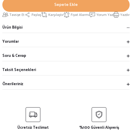
Sepete Ekle
Tavsiye Et
Paylaş
Karşılaştır
Fiyat Alarmı
Yorum Yaz
Yazdır
Ürün Bilgisi
Yorumlar
Soru & Cevap
Taksit Seçenekleri
Önerileriniz
Ücretsiz Teslimat
%100 Güvenli Alışveriş