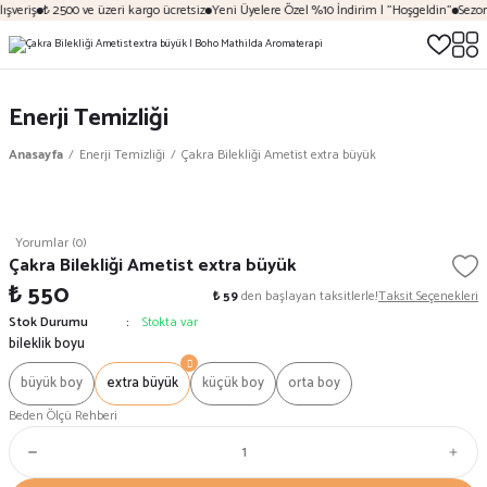
şveriş
₺ 2500 ve üzeri kargo ücretsiz
Yeni Üyelere Özel %10 İndirim | "Hoşgeldin"
Sezona
Enerji Temizliği
Anasayfa
Enerji Temizliği
Çakra Bilekliği Ametist extra büyük
Yorumlar (0)
Çakra Bilekliği Ametist extra büyük
₺ 550
₺ 59
den başlayan taksitlerle!
Taksit Seçenekleri
Stok Durumu
Stokta var
bileklik boyu
büyük boy
extra büyük
küçük boy
orta boy
Beden Ölçü Rehberi