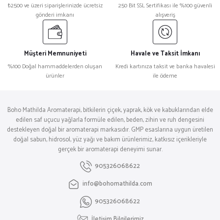
₺2500 ve üzeri siparişlerinizde ücretsiz
250 Bit SSL Sertifikası ile %100 güvenli
gönderi imkanı
alışveriş
Müşteri Memnuniyeti
Havale ve Taksit İmkanı
%100 Doğal hammaddelerden oluşan
Kredi kartınıza taksit ve banka havalesi
ürünler
ile ödeme
Boho Mathilda Aromaterapi, bitkilerin çiçek, yaprak, kök ve kabuklarından elde
edilen saf uçucu yağlarla formüle edilen, beden, zihin ve ruh dengesini
destekleyen doğal bir aromaterapi markasıdır. GMP esaslarına uygun üretilen
doğal sabun, hidrosol, yüz yağı ve bakım ürünlerimiz, katkısız içerikleriyle
gerçek bir aromaterapi deneyimi sunar.
905326068622
info@bohomathilda.com
905326068622
İletişim Bilgilerimiz