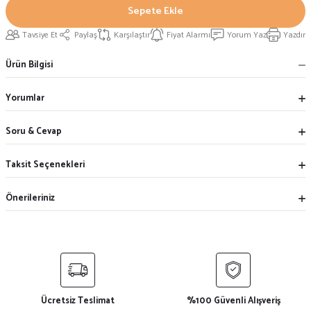
Sepete Ekle
Tavsiye Et
Paylaş
Karşılaştır
Fiyat Alarmı
Yorum Yaz
Yazdır
Ürün Bilgisi
Yorumlar
Soru & Cevap
Taksit Seçenekleri
Önerileriniz
Ücretsiz Teslimat
%100 Güvenli Alışveriş