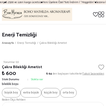
riş
₺ 2500 ve üzeri kargo ücretsiz
Yeni Üyelere Özel %10 İndirim | "Hoşgeldin"
Sezona Öz
Enerji Temizliği
Anasayfa
Enerji Temizliği
Çakra Bilekliği Ametist
Yorumlar (0)
Çakra Bilekliği Ametist
₺ 600
₺ 64
den başlayan taksitlerle!
Taksit Seçenekleri
Stok Durumu
Stokta var
bileklik boyu
büyük boy
extra büyük
küçük boy
orta boy
Beden Ölçü Rehberi