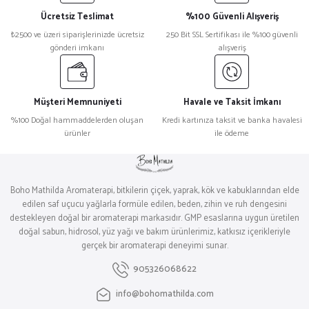
Ücretsiz Teslimat
%100 Güvenli Alışveriş
₺2500 ve üzeri siparişlerinizde ücretsiz
250 Bit SSL Sertifikası ile %100 güvenli
gönderi imkanı
alışveriş
Müşteri Memnuniyeti
Havale ve Taksit İmkanı
%100 Doğal hammaddelerden oluşan
Kredi kartınıza taksit ve banka havalesi
ürünler
ile ödeme
Boho Mathilda Aromaterapi, bitkilerin çiçek, yaprak, kök ve kabuklarından elde
edilen saf uçucu yağlarla formüle edilen, beden, zihin ve ruh dengesini
destekleyen doğal bir aromaterapi markasıdır. GMP esaslarına uygun üretilen
doğal sabun, hidrosol, yüz yağı ve bakım ürünlerimiz, katkısız içerikleriyle
gerçek bir aromaterapi deneyimi sunar.
905326068622
info@bohomathilda.com