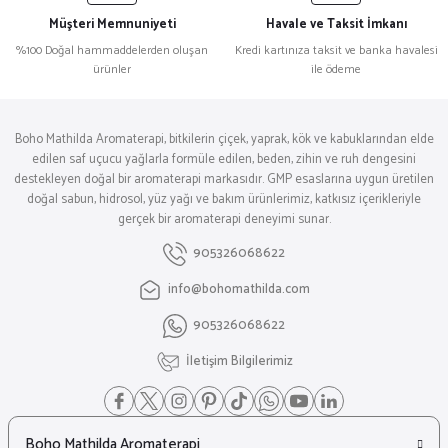
Müşteri Memnuniyeti
Havale ve Taksit İmkanı
%100 Doğal hammaddelerden oluşan
Kredi kartınıza taksit ve banka havalesi
ürünler
ile ödeme
Boho Mathilda Aromaterapi, bitkilerin çiçek, yaprak, kök ve kabuklarından elde
edilen saf uçucu yağlarla formüle edilen, beden, zihin ve ruh dengesini
destekleyen doğal bir aromaterapi markasıdır. GMP esaslarına uygun üretilen
doğal sabun, hidrosol, yüz yağı ve bakım ürünlerimiz, katkısız içerikleriyle
gerçek bir aromaterapi deneyimi sunar.
905326068622
info@bohomathilda.com
905326068622
İletişim Bilgilerimiz
Boho Mathilda Aromaterapi