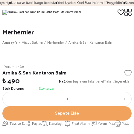
şveriş
₺ 2500 ve üzeri kargo ücretsiz
Yeni Üyelere Özel %10 İndirim | "Hoşgeldin"
Sezona
Merhemler
Anasayfa
Vücut Bakımı
Merhemler
Arnika & Sarı Kantaron Balm
Yorumlar (0)
Arnika & Sarı Kantaron Balm
₺ 490
₺ 52
den başlayan taksitlerle!
Taksit Seçenekleri
Stok Durumu
Stokta var
Sepete Ekle
Tavsiye Et
Paylaş
Karşılaştır
Fiyat Alarmı
Yorum Yaz
Yazdır