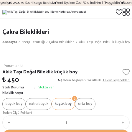
veriş
₺ 2500 ve üzeri kargo ücretsiz
Yeni Üyelere Özel %10 İndirim | "Hoşgeldin"
Sezona 
Çakra Bileklikleri
Anasayfa
Enerji Temizliği
Çakra Bileklikleri
Akik Taşı Doğal Bileklik küçük boy
Yorumlar (0)
Akik Taşı Doğal Bileklik küçük boy
₺ 450
₺ 48
den başlayan taksitlerle!
Taksit Seçenekleri
Stok Durumu
Stokta var
bileklik boyu
büyük boy
extra büyük
küçük boy
orta boy
Beden Ölçü Rehberi