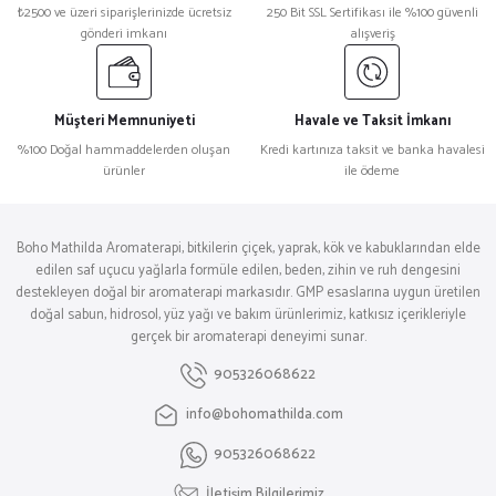
₺2500 ve üzeri siparişlerinizde ücretsiz
250 Bit SSL Sertifikası ile %100 güvenli
gönderi imkanı
alışveriş
Müşteri Memnuniyeti
Havale ve Taksit İmkanı
%100 Doğal hammaddelerden oluşan
Kredi kartınıza taksit ve banka havalesi
ürünler
ile ödeme
Boho Mathilda Aromaterapi, bitkilerin çiçek, yaprak, kök ve kabuklarından elde
edilen saf uçucu yağlarla formüle edilen, beden, zihin ve ruh dengesini
destekleyen doğal bir aromaterapi markasıdır. GMP esaslarına uygun üretilen
doğal sabun, hidrosol, yüz yağı ve bakım ürünlerimiz, katkısız içerikleriyle
gerçek bir aromaterapi deneyimi sunar.
905326068622
info@bohomathilda.com
905326068622
İletişim Bilgilerimiz