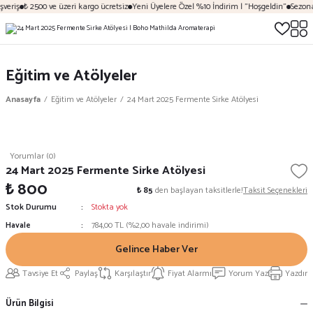
veriş
₺ 2500 ve üzeri kargo ücretsiz
Yeni Üyelere Özel %10 İndirim | "Hoşgeldin"
Sezona 
Eğitim ve Atölyeler
Anasayfa
Eğitim ve Atölyeler
24 Mart 2025 Fermente Sirke Atölyesi
Yorumlar (0)
24 Mart 2025 Fermente Sirke Atölyesi
₺ 800
₺ 85
den başlayan taksitlerle!
Taksit Seçenekleri
Stok Durumu
Stokta yok
Havale
784,00 TL (%2,00 havale indirimi)
Gelince Haber Ver
Tavsiye Et
Paylaş
Karşılaştır
Fiyat Alarmı
Yorum Yaz
Yazdır
Ürün Bilgisi