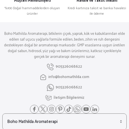
Müşteri Memnuniyeti
Havale ve Taksit İmkanı
%100 Doğal hammaddelerden oluşan
Kredi kartınıza taksit ve banka havalesi
ürünler
ile ödeme
Boho Mathilda Aromaterapi, bitkilerin çiçek, yaprak, kök ve kabuklarından elde
edilen saf uçucu yağlarla formüle edilen, beden, zihin ve ruh dengesini
destekleyen doğal bir aromaterapi markasıdır. GMP esaslarına uygun üretilen
doğal sabun, hidrosol, yüz yağı ve bakım ürünlerimiz, katkısız içerikleriyle
gerçek bir aromaterapi deneyimi sunar.
905326068622
info@bohomathilda.com
905326068622
İletişim Bilgilerimiz
Boho Mathilda Aromaterapi