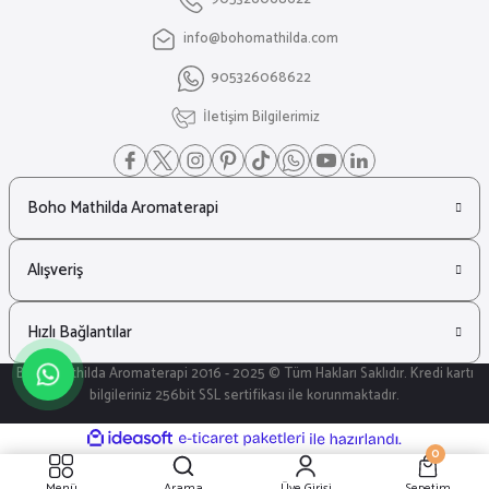
info@bohomathilda.com
905326068622
İletişim Bilgilerimiz
Boho Mathilda Aromaterapi
Alışveriş
Hızlı Bağlantılar
Boho Mathilda Aromaterapi 2016 - 2025 © Tüm Hakları Saklıdır. Kredi kartı
bilgileriniz 256bit SSL sertifikası ile korunmaktadır.
ideasoft
ile
e-
0
hazırlandı.
ticaret
paketleri
Menü
Arama
Üye Girişi
Sepetim