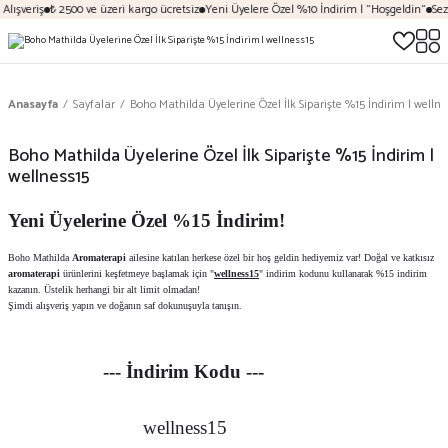
Alışveriş
₺ 2500 ve üzeri kargo ücretsiz
Yeni Üyelere Özel %10 İndirim | "Hoşgeldin"
Sez
Anasayfa
Sayfalar
Boho Mathilda Üyelerine Özel İlk Siparişte %15 İndirim | wellne
Boho Mathilda Üyelerine Özel İlk Siparişte %15 İndirim |
wellness15
Yeni Üyelerine Özel %15 İndirim!
Boho Mathilda
Aromaterapi
ailesine katılan herkese özel bir hoş geldin hediyemiz var! Doğal ve katkısız
aromaterapi
ürünlerini keşfetmeye başlamak için "
wellness15
" indirim kodunu kullanarak %15 indirim
kazanın. Üstelik herhangi bir alt limit olmadan!
Şimdi alışveriş yapın ve doğanın saf dokunuşuyla tanışın.
--- İndirim Kodu ---
wellness15