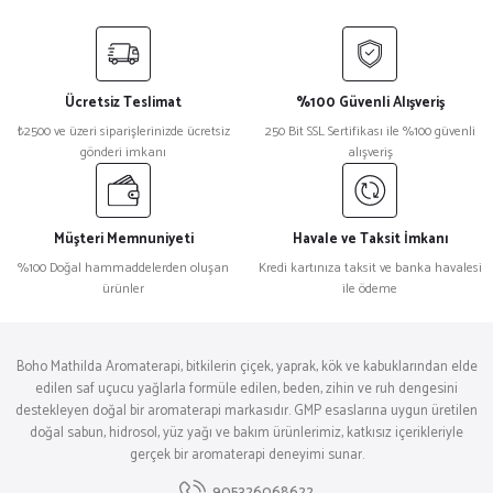
Ücretsiz Teslimat
%100 Güvenli Alışveriş
₺2500 ve üzeri siparişlerinizde ücretsiz
250 Bit SSL Sertifikası ile %100 güvenli
gönderi imkanı
alışveriş
Müşteri Memnuniyeti
Havale ve Taksit İmkanı
%100 Doğal hammaddelerden oluşan
Kredi kartınıza taksit ve banka havalesi
ürünler
ile ödeme
Boho Mathilda Aromaterapi, bitkilerin çiçek, yaprak, kök ve kabuklarından elde
edilen saf uçucu yağlarla formüle edilen, beden, zihin ve ruh dengesini
destekleyen doğal bir aromaterapi markasıdır. GMP esaslarına uygun üretilen
doğal sabun, hidrosol, yüz yağı ve bakım ürünlerimiz, katkısız içerikleriyle
gerçek bir aromaterapi deneyimi sunar.
905326068622