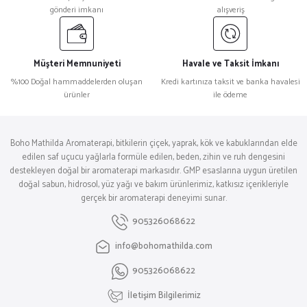
gönderi imkanı
alışveriş
Müşteri Memnuniyeti
Havale ve Taksit İmkanı
%100 Doğal hammaddelerden oluşan
Kredi kartınıza taksit ve banka havalesi
ürünler
ile ödeme
Boho Mathilda Aromaterapi, bitkilerin çiçek, yaprak, kök ve kabuklarından elde
edilen saf uçucu yağlarla formüle edilen, beden, zihin ve ruh dengesini
destekleyen doğal bir aromaterapi markasıdır. GMP esaslarına uygun üretilen
doğal sabun, hidrosol, yüz yağı ve bakım ürünlerimiz, katkısız içerikleriyle
gerçek bir aromaterapi deneyimi sunar.
905326068622
info@bohomathilda.com
905326068622
İletişim Bilgilerimiz