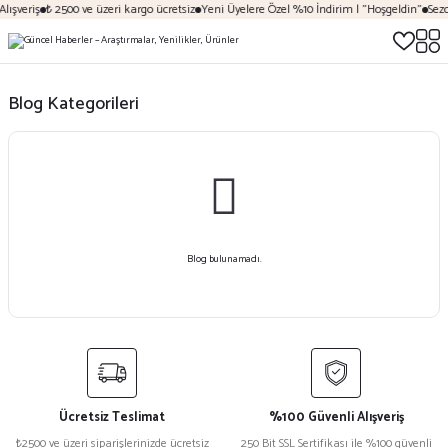
lışveriş
₺ 2500 ve üzeri kargo ücretsiz
Yeni Üyelere Özel %10 İndirim | "Hoşgeldin"
Sezo
Blog Kategorileri
Blog bulunamadı.
Ücretsiz Teslimat
%100 Güvenli Alışveriş
₺2500 ve üzeri siparişlerinizde ücretsiz
250 Bit SSL Sertifikası ile %100 güvenli