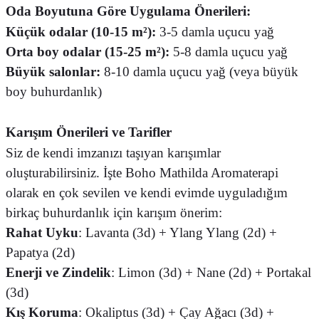
Oda Boyutuna Göre Uygulama Önerileri:
Küçük odalar (10-15 m²):
3-5 damla uçucu yağ
Orta boy odalar (15-25 m²):
5-8 damla uçucu yağ
Büyük salonlar:
8-10 damla uçucu yağ (veya büyük
boy buhurdanlık)
Karışım Önerileri ve Tarifler
Siz de kendi imzanızı taşıyan karışımlar
oluşturabilirsiniz. İşte Boho Mathilda Aromaterapi
olarak en çok sevilen ve kendi evimde uyguladığım
birkaç buhurdanlık için karışım önerim:
Rahat Uyku
: Lavanta (3d) + Ylang Ylang (2d) +
Papatya (2d)
Enerji ve Zindelik
: Limon (3d) + Nane (2d) + Portakal
(3d)
Kış Koruma
: Okaliptus (3d) + Çay Ağacı (3d) +