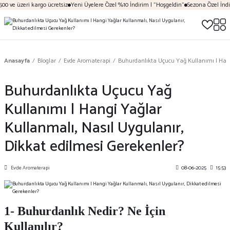
üzeri kargo ücretsiz
Yeni Üyelere Özel %10 İndirim | "Hoşgeldin"
Sezona Özel İndirim Fır
Anasayfa
Bloglar
Evde Aromaterapi
Buhurdanlıkta Uçucu Yağ Kullanımı | Hangi
Buhurdanlıkta Uçucu Yağ
Kullanımı | Hangi Yağlar
Kullanmalı, Nasıl Uygulanır,
Dikkat edilmesi Gerekenler?
Evde Aromaterapi
08-06-2025
15:53
1- Buhurdanlık Nedir? Ne İçin
Kullanılır?