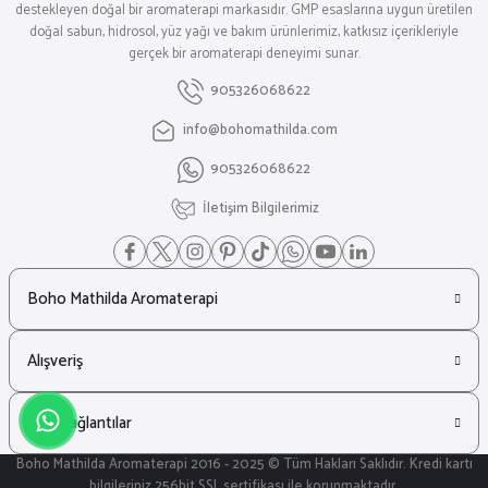
destekleyen doğal bir aromaterapi markasıdır. GMP esaslarına uygun üretilen
doğal sabun, hidrosol, yüz yağı ve bakım ürünlerimiz, katkısız içerikleriyle
gerçek bir aromaterapi deneyimi sunar.
905326068622
info@bohomathilda.com
905326068622
İletişim Bilgilerimiz
Boho Mathilda Aromaterapi
Alışveriş
Hızlı Bağlantılar
Boho Mathilda Aromaterapi 2016 - 2025 © Tüm Hakları Saklıdır. Kredi kartı
bilgileriniz 256bit SSL sertifikası ile korunmaktadır.