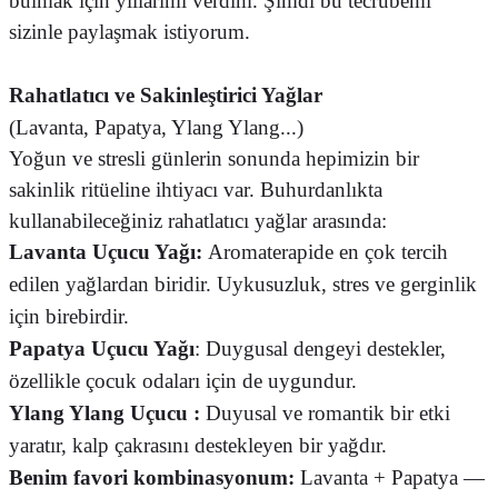
bulmak için yıllarımı verdim. Şimdi bu tecrübemi
sizinle paylaşmak istiyorum.
Rahatlatıcı ve Sakinleştirici Yağlar
(Lavanta, Papatya, Ylang Ylang...)
Yoğun ve stresli günlerin sonunda hepimizin bir
sakinlik ritüeline ihtiyacı var. Buhurdanlıkta
kullanabileceğiniz rahatlatıcı yağlar arasında:
Lavanta
Uçucu
Yağı:
Aromaterapide en çok tercih
edilen yağlardan biridir. Uykusuzluk, stres ve gerginlik
için birebirdir.
Papatya
Uçucu
Yağı
: Duygusal dengeyi destekler,
özellikle çocuk odaları için de uygundur.
Ylang Ylang
Uçucu
:
Duyusal ve romantik bir etki
yaratır, kalp çakrasını destekleyen bir yağdır.
Benim favori kombinasyonum:
Lavanta + Papatya —