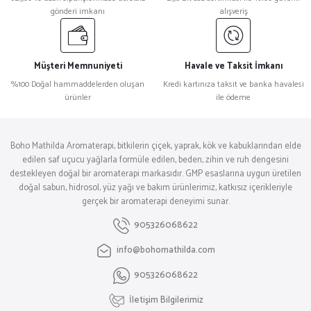
gönderi imkanı
alışveriş
Müşteri Memnuniyeti
Havale ve Taksit İmkanı
%100 Doğal hammaddelerden oluşan
Kredi kartınıza taksit ve banka havalesi
ürünler
ile ödeme
Boho Mathilda Aromaterapi, bitkilerin çiçek, yaprak, kök ve kabuklarından elde
edilen saf uçucu yağlarla formüle edilen, beden, zihin ve ruh dengesini
destekleyen doğal bir aromaterapi markasıdır. GMP esaslarına uygun üretilen
doğal sabun, hidrosol, yüz yağı ve bakım ürünlerimiz, katkısız içerikleriyle
gerçek bir aromaterapi deneyimi sunar.
905326068622
info@bohomathilda.com
905326068622
İletişim Bilgilerimiz