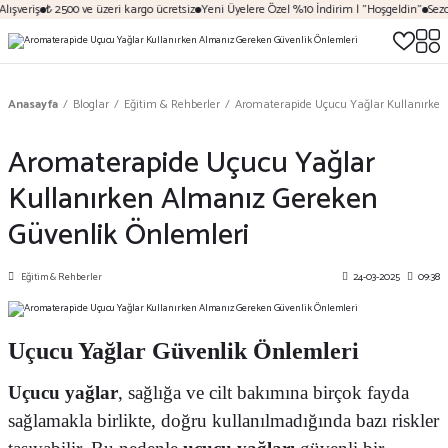
şveriş
₺ 2500 ve üzeri kargo ücretsiz
Yeni Üyelere Özel %10 İndirim | "Hoşgeldin"
Sezona
Anasayfa
Bloglar
Eğitim & Rehberler
Aromaterapide Uçucu Yağlar Kullanırken
Aromaterapide Uçucu Yağlar
Kullanırken Almanız Gereken
Güvenlik Önlemleri
Eğitim & Rehberler
24-03-2025
09:38
Uçucu Yağlar Güvenlik Önlemleri
Uçucu yağlar
, sağlığa ve cilt bakımına birçok fayda
sağlamakla birlikte, doğru kullanılmadığında bazı riskler