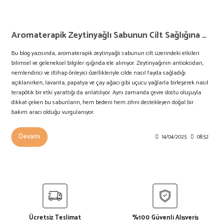
Aromaterapik Zeytinyağlı Sabunun Cilt Sağlığına Etkisi
Bu blog yazısında, aromaterapik zeytinyağlı sabunun cilt üzerindeki etkileri
bilimsel ve geleneksel bilgiler ışığında ele alınıyor. Zeytinyağının antioksidan,
nemlendirici ve iltihap önleyici özellikleriyle cilde nasıl fayda sağladığı
açıklanırken, lavanta, papatya ve çay ağacı gibi uçucu yağlarla birleşerek nasıl
terapötik bir etki yarattığı da anlatılıyor. Aynı zamanda çevre dostu oluşuyla
dikkat çeken bu sabunların, hem bedeni hem zihni destekleyen doğal bir
bakım aracı olduğu vurgulanıyor.
Devamı
14/04/2025
08:52
Ücretsiz Teslimat
%100 Güvenli Alışveriş