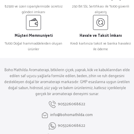
₺2500 ve üzeri siparişlerinizde ücretsiz
250 Bit SSL Sertifikası ile %100 güvenli
gönderi imkanı
alışveriş
Müşteri Memnuniyeti
Havale ve Taksit İmkanı
%100 Doğal hammaddelerden oluşan
Kredi kartınıza taksit ve banka havalesi
ürünler
ile ödeme
Boho Mathilda Aromaterapi, bitkilerin çiçek, yaprak, kök ve kabuklarından elde
edilen saf uçucu yağlarla formüle edilen, beden, zihin ve ruh dengesini
destekleyen doğal bir aromaterapi markasıdır. GMP esaslarına uygun üretilen
doğal sabun, hidrosol, yüz yağı ve bakım ürünlerimiz, katkısız içerikleriyle
gerçek bir aromaterapi deneyimi sunar.
905326068622
info@bohomathilda.com
905326068622