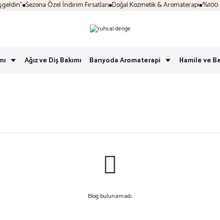
eldin"
Sezona Özel İndirim Fırsatları
Doğal Kozmetik & Aromaterapi
%100 Güv
mı
Ağız ve Diş Bakımı
Banyoda Aromaterapi
Hamile ve B
Blog bulunamadı.