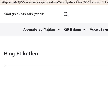
lışveriş
₺ 2500 ve üzeri kargo ücretsiz
Yeni Üyelere Özel %10 İndirim | "Hoşg
Aromaterapi Yağları
Cilt Bakımı
Vücut Bakı
Blog Etiketleri