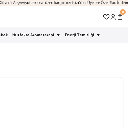
enli Alışveriş
₺ 2500 ve üzeri kargo ücretsiz
Yeni Üyelere Özel %10 İndirim 
0
ebek
Mutfakta Aromaterapi
Enerji Temizliği