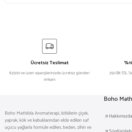
Ücretsiz Teslimat
%10
₺2500 ve üzeri siparişlerinizde ücretsiz gönderi
250 Bit SSL Se
imkanı
Boho Mathi
Boho Mathilda Aromaterapi, bitkilerin çiçek,
Hakkımızd
yaprak, kök ve kabuklarından elde edilen saf
uçucu yağlarla formüle edilen, beden, zihin ve
Sürdürülebil