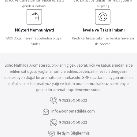
₺2500 ve üzeri siparişlerinizde ücretsiz
250 Bit SSL Sertifikası ile %100 güvenli
gönderi imkanı
alışveriş
Müşteri Memnuniyeti
Havale ve Taksit İmkanı
%100 Doğal hammaddelerden oluşan
Kredi kartınıza taksit ve banka havalesi
ürünler
ile ödeme
Boho Mathilda Aromaterapi, bitkilerin çiçek, yaprak, kök ve kabuklarından elde
edilen saf uçucu yağlarla formüle edilen, beden, zihin ve ruh dengesini
destekleyen doğal bir aromaterapi markasıdır. GMP esaslarına uygun üretilen
doğal sabun, hidrosol, yüz yağı ve bakım ürünlerimiz, katkısız içerikleriyle
gerçek bir aromaterapi deneyimi sunar.
905326068622
info@bohomathilda.com
905326068622
İletişim Bilgilerimiz