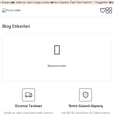
Alışveriş
₺ 2500 ve üzeri kargo ücretsiz
Yeni Üyelere Özel %10 İndirim | "Hoşgeldin"
Sez
Blog Etiketleri
Blog bulunamadı.
Ücretsiz Teslimat
%100 Güvenli Alışveriş
₺2500 ve üzeri siparişlerinizde ücretsiz
250 Bit SSL Sertifikası ile %100 güvenli