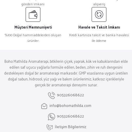
gönderi imkanı
alışveriş
Müşteri Memnuniyeti
Havale ve Taksit İmkanı
%100 Doğal hammaddelerden oluşan
Kredi kartınıza taksit ve banka havalesi
ürünler
ile ödeme
Boho Mathilda Aromaterapi, bitkilerin çiçek, yaprak, kök ve kabuklarından elde
edilen saf uçucu yağlarla formüle edilen, beden, zihin ve ruh dengesini
destekleyen doğal bir aromaterapi markasıdır. GMP esaslarına uygun üretilen
doğal sabun, hidrosol, yüz yağı ve bakım ürünlerimiz, katkısız içerikleriyle
gerçek bir aromaterapi deneyimi sunar.
905326068622
info@bohomathilda.com
905326068622
İletişim Bilgilerimiz