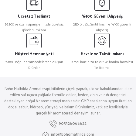
Ücretsiz Teslimat
%100 Güvenli Alışveriş
₺2500 ve üzeri siparişlerinizde ücretsiz
250 Bit SSL Sertifikası ile %100 güvenli
gönderi imkanı
alışveriş
Müşteri Memnuniyeti
Havale ve Taksit İmkanı
%100 Doğal hammaddelerden oluşan
Kredi kartınıza taksit ve banka havalesi
ürünler
ile ödeme
Boho Mathilda Aromaterapi, bitkilerin çiçek, yaprak, kök ve kabuklarından elde
edilen saf uçucu yağlarla formüle edilen, beden, zihin ve ruh dengesini
destekleyen doğal bir aromaterapi markasıdır. GMP esaslarına uygun üretilen
doğal sabun, hidrosol, yüz yağı ve bakım ürünlerimiz, katkısız içerikleriyle
gerçek bir aromaterapi deneyimi sunar.
905326068622
info@bohomathilda.com