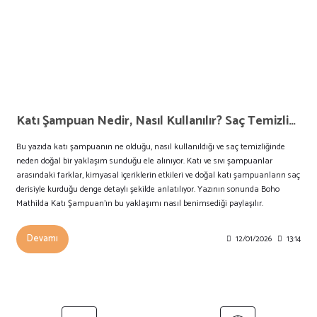
Katı Şampuan Nedir, Nasıl Kullanılır? Saç Temizliğinde Doğal Bir Yaklaşım
Bu yazıda katı şampuanın ne olduğu, nasıl kullanıldığı ve saç temizliğinde
neden doğal bir yaklaşım sunduğu ele alınıyor. Katı ve sıvı şampuanlar
arasındaki farklar, kimyasal içeriklerin etkileri ve doğal katı şampuanların saç
derisiyle kurduğu denge detaylı şekilde anlatılıyor. Yazının sonunda Boho
Mathilda Katı Şampuan’ın bu yaklaşımı nasıl benimsediği paylaşılır.
Devamı
12/01/2026
13:14