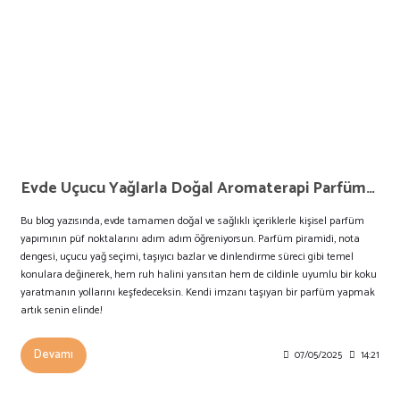
Evde Uçucu Yağlarla Doğal Aromaterapi Parfümü Yapımı
Bu blog yazısında, evde tamamen doğal ve sağlıklı içeriklerle kişisel parfüm
yapımının püf noktalarını adım adım öğreniyorsun. Parfüm piramidi, nota
dengesi, uçucu yağ seçimi, taşıyıcı bazlar ve dinlendirme süreci gibi temel
konulara değinerek, hem ruh halini yansıtan hem de cildinle uyumlu bir koku
yaratmanın yollarını keşfedeceksin. Kendi imzanı taşıyan bir parfüm yapmak
artık senin elinde!
Devamı
07/05/2025
14:21