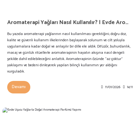
Aromaterapi Yağları Nasıl Kullanılır? | Evde Aromaterapi İpuçları
Bu yazıda aromaterapi yağlarının nasıl kullanılması gerektiğini; doğru doz,
kalite ve güvenli kullanım ilkelerinden başlayarak solunum ve cilt yoluyla
uygulamalara kadar doğal ve anlaşılır bir dille ele aldık. Difüzör, buhurdanlık,
masaj ve günlük ritüellerle aromaterapinin hayatın akışına nasıl dengeli
şekilde dahil edilebileceğini anlattık. Aromaterapinin özünde “az çoktur”
yaklaşımı ve bedeni dinleyerek yapılan bilinçli kullanımın yer aldığını
vurguladık.
Devamı
11/01/2026
14:11