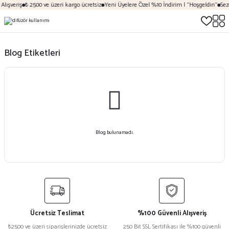
lışveriş
₺ 2500 ve üzeri kargo ücretsiz
Yeni Üyelere Özel %10 İndirim | "Hoşgeldin"
Sezo
Blog Etiketleri
Blog bulunamadı.
Ücretsiz Teslimat
%100 Güvenli Alışveriş
₺2500 ve üzeri siparişlerinizde ücretsiz
250 Bit SSL Sertifikası ile %100 güvenli