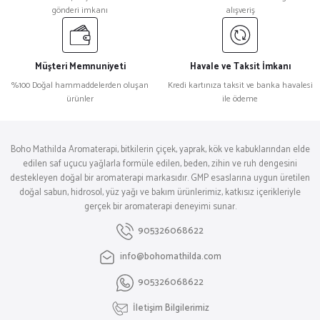
gönderi imkanı
alışveriş
Müşteri Memnuniyeti
Havale ve Taksit İmkanı
%100 Doğal hammaddelerden oluşan
Kredi kartınıza taksit ve banka havalesi
ürünler
ile ödeme
Boho Mathilda Aromaterapi, bitkilerin çiçek, yaprak, kök ve kabuklarından elde
edilen saf uçucu yağlarla formüle edilen, beden, zihin ve ruh dengesini
destekleyen doğal bir aromaterapi markasıdır. GMP esaslarına uygun üretilen
doğal sabun, hidrosol, yüz yağı ve bakım ürünlerimiz, katkısız içerikleriyle
gerçek bir aromaterapi deneyimi sunar.
905326068622
info@bohomathilda.com
905326068622
İletişim Bilgilerimiz