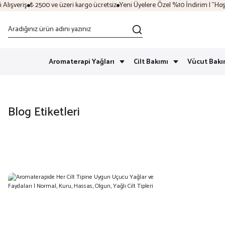
ışveriş
₺ 2500 ve üzeri kargo ücretsiz
Yeni Üyelere Özel %10 İndirim | "Hoşge
Aromaterapi Yağları
Cilt Bakımı
Vücut Bakı
Blog Etiketleri