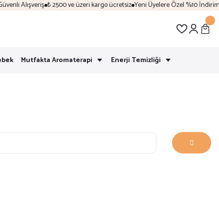
nli Alışveriş
₺ 2500 ve üzeri kargo ücretsiz
Yeni Üyelere Özel %10 İndirim | 
ebek
Mutfakta Aromaterapi
Enerji Temizliği