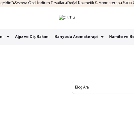
ldin"
Sezona Özel İndirim Fırsatları
Doğal Kozmetik & Aromaterapi
%100 Güve
mı
Ağız ve Diş Bakımı
Banyoda Aromaterapi
Hamile ve B