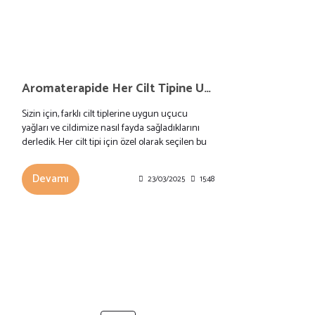
Aromaterapide Her Cilt Tipine Uygun Uçucu Yağlar ve Faydaları | Normal, Kuru, Hassas, Olgun, Yağlı Cilt Tipleri
Sizin için, farklı cilt tiplerine uygun uçucu
yağları ve cildimize nasıl fayda sağladıklarını
derledik. Her cilt tipi için özel olarak seçilen bu
yağlar, cildinizin doğal dengesini koruyarak
sağlıklı, parlak ve ışıltılı bir görünüm elde
Devamı
23/03/2025
15:48
etmenize yardımcı olacak.