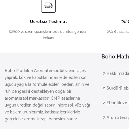
Ücretsiz Teslimat
%10
₺2500 ve üzeri siparişlerinizde ücretsiz gönderi
250 Bit SSL Se
imkanı
Boho Mathi
Boho Mathilda Aromaterapi, bitkilerin çiçek,
Hakkımızd
yaprak, kök ve kabuklarından elde edilen saf
uçucu yağlarla formüle edilen, beden, zihin ve
Sürdürülebil
ruh dengesini destekleyen doğal bir
aromaterapi markasıdır. GMP esaslarına
Etkinlik ve 
uygun üretilen doğal sabun, hidrosol, yüz yağı
ve bakım ürünlerimiz, katkısız içerikleriyle
Aromaterap
gerçek bir aromaterapi deneyimi sunar.