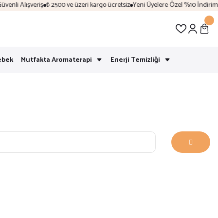
nli Alışveriş
₺ 2500 ve üzeri kargo ücretsiz
Yeni Üyelere Özel %10 İndirim | 
ebek
Mutfakta Aromaterapi
Enerji Temizliği