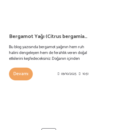
Bergamot Yağı (Citrus bergamia): Faydaları, Etkileri ve Güvenli Kullanımı
Bu blog yazısında bergamot yağının hem ruh
halini dengeleyen hem de ferahlık veren doğal
etkilerini keşfedeceksiniz. Doğanın içinden
gelen bu koku, günün stresini alıp yerini huzura
bırakıyor.
Devamı
09/10/2025
10:51