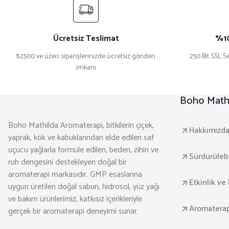
Ücretsiz Teslimat
%10
₺2500 ve üzeri siparişlerinizde ücretsiz gönderi
250 Bit SSL Se
imkanı
Boho Mathi
Boho Mathilda Aromaterapi, bitkilerin çiçek,
Hakkımızd
yaprak, kök ve kabuklarından elde edilen saf
uçucu yağlarla formüle edilen, beden, zihin ve
Sürdürülebil
ruh dengesini destekleyen doğal bir
aromaterapi markasıdır. GMP esaslarına
Etkinlik ve 
uygun üretilen doğal sabun, hidrosol, yüz yağı
ve bakım ürünlerimiz, katkısız içerikleriyle
Aromaterap
gerçek bir aromaterapi deneyimi sunar.