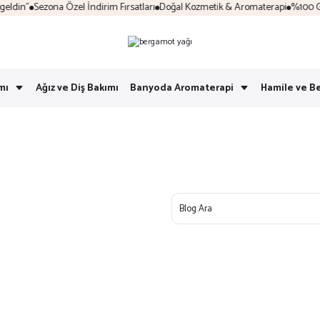
ldin"
Sezona Özel İndirim Fırsatları
Doğal Kozmetik & Aromaterapi
%100 Güve
mı
Ağız ve Diş Bakımı
Banyoda Aromaterapi
Hamile ve B