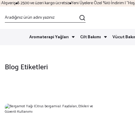
ışveriş
₺ 2500 ve üzeri kargo ücretsiz
Yeni Üyelere Özel %10 İndirim | "Hoşge
Aromaterapi Yağları
Cilt Bakımı
Vücut Bakı
Blog Etiketleri