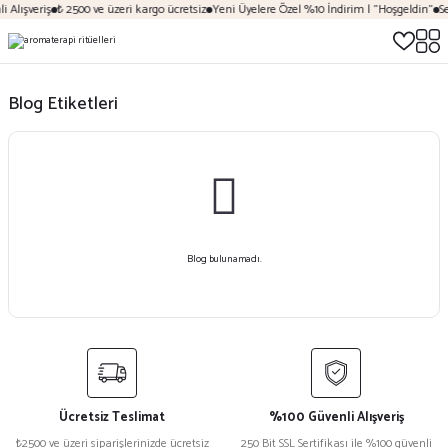
 Alışveriş
₺ 2500 ve üzeri kargo ücretsiz
Yeni Üyelere Özel %10 İndirim | "Hoşgeldin"
Se
Blog Etiketleri
Blog bulunamadı.
Ücretsiz Teslimat
%100 Güvenli Alışveriş
₺2500 ve üzeri siparişlerinizde ücretsiz
250 Bit SSL Sertifikası ile %100 güvenli