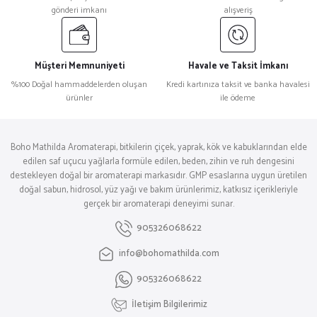
gönderi imkanı
alışveriş
Müşteri Memnuniyeti
Havale ve Taksit İmkanı
%100 Doğal hammaddelerden oluşan
Kredi kartınıza taksit ve banka havalesi
ürünler
ile ödeme
Boho Mathilda Aromaterapi, bitkilerin çiçek, yaprak, kök ve kabuklarından elde
edilen saf uçucu yağlarla formüle edilen, beden, zihin ve ruh dengesini
destekleyen doğal bir aromaterapi markasıdır. GMP esaslarına uygun üretilen
doğal sabun, hidrosol, yüz yağı ve bakım ürünlerimiz, katkısız içerikleriyle
gerçek bir aromaterapi deneyimi sunar.
905326068622
info@bohomathilda.com
905326068622
İletişim Bilgilerimiz