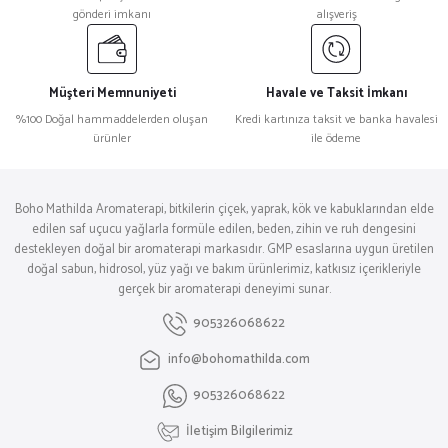
gönderi imkanı
alışveriş
Müşteri Memnuniyeti
Havale ve Taksit İmkanı
%100 Doğal hammaddelerden oluşan
Kredi kartınıza taksit ve banka havalesi
ürünler
ile ödeme
Boho Mathilda Aromaterapi, bitkilerin çiçek, yaprak, kök ve kabuklarından elde
edilen saf uçucu yağlarla formüle edilen, beden, zihin ve ruh dengesini
destekleyen doğal bir aromaterapi markasıdır. GMP esaslarına uygun üretilen
doğal sabun, hidrosol, yüz yağı ve bakım ürünlerimiz, katkısız içerikleriyle
gerçek bir aromaterapi deneyimi sunar.
905326068622
info@bohomathilda.com
905326068622
İletişim Bilgilerimiz