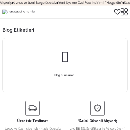
lışveriş
₺ 2500 ve üzeri kargo ücretsiz
Yeni Üyelere Özel %10 İndirim | "Hoşgeldin"
Sezo
Blog Etiketleri
Blog bulunamadı.
Ücretsiz Teslimat
%100 Güvenli Alışveriş
₺2500 ve üzeri siparişlerinizde ücretsiz
250 Bit SSL Sertifikası ile %100 güvenli